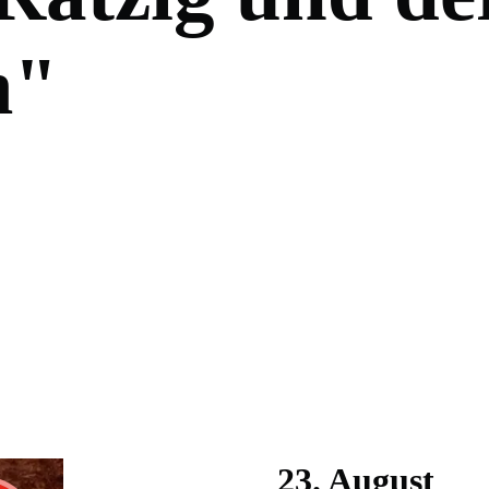
m
"
23. August