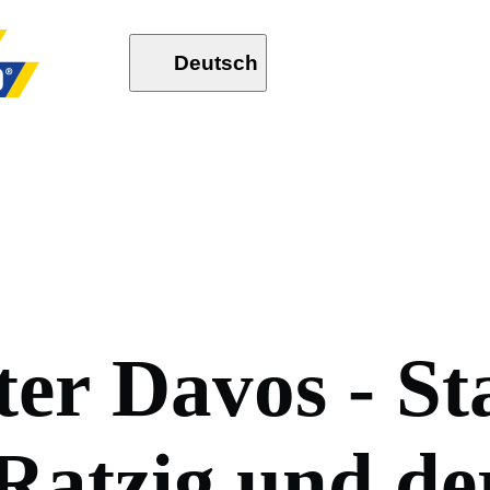
Deutsch
t
e
r
D
a
v
o
s
-
S
t
R
a
t
z
i
g
u
n
d
d
e