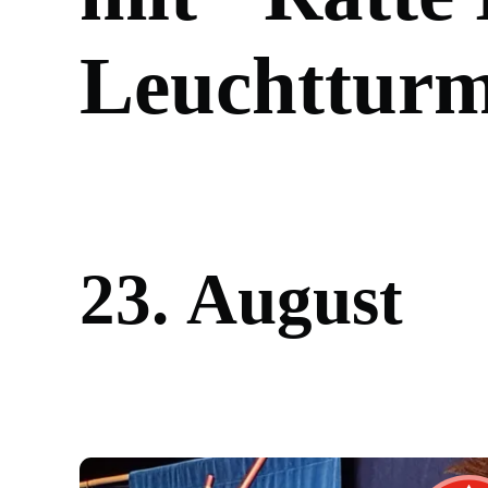
L
e
u
c
h
t
t
u
r
2
3
.
A
u
g
u
s
t