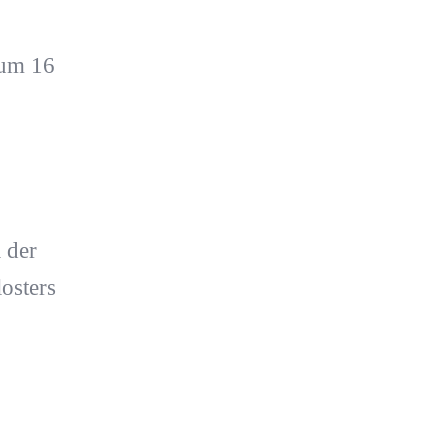
 um 16
 der
osters