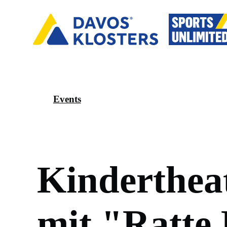
Events
K
i
n
d
e
r
t
h
e
a
m
i
t
"
R
a
t
t
e