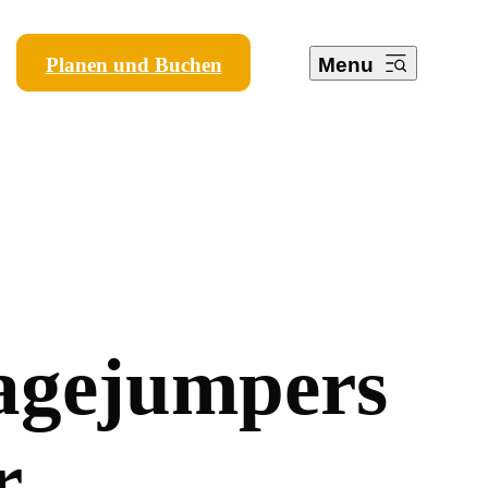
Planen und Buchen
Menu
a
g
e
j
u
m
p
e
r
s
r