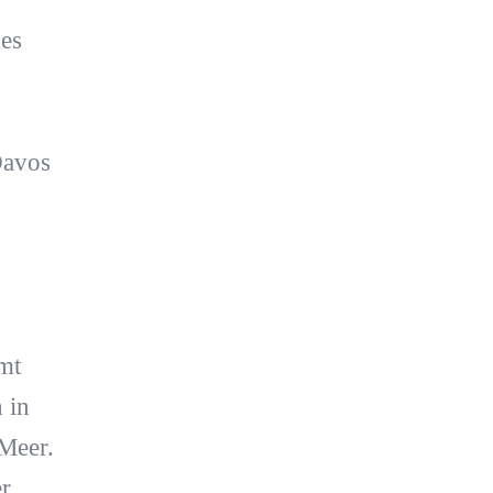
es
Davos
umt
 in
 Meer.
r