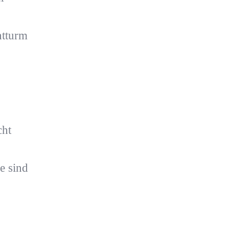
htturm
cht
e sind