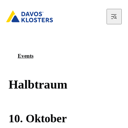
Events
H
a
l
b
t
r
a
u
m
1
0
.
O
k
t
o
b
e
r