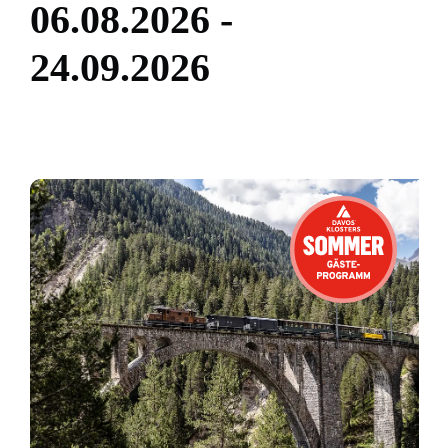
0
6
.
0
8
.
2
0
2
6
-
2
4
.
0
9
.
2
0
2
6