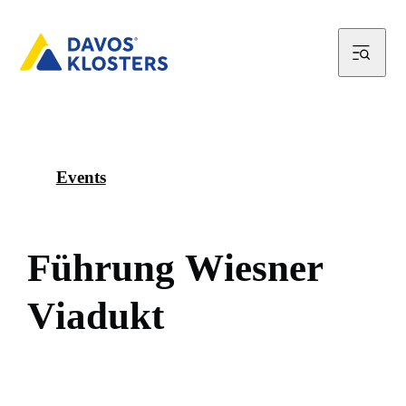
Events
F
ü
h
r
u
n
g
W
i
e
s
n
e
r
V
i
a
d
u
k
t