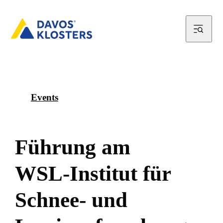
Events
F
ü
h
r
u
n
g
a
m
W
S
L
-
I
n
s
t
i
t
u
t
f
ü
r
S
c
h
n
e
e
-
u
n
d