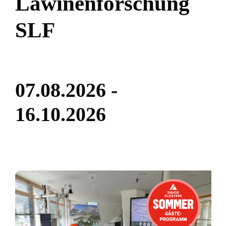
L
a
w
i
n
e
n
f
o
r
s
c
h
u
n
g
S
L
F
0
7
.
0
8
.
2
0
2
6
-
1
6
.
1
0
.
2
0
2
6