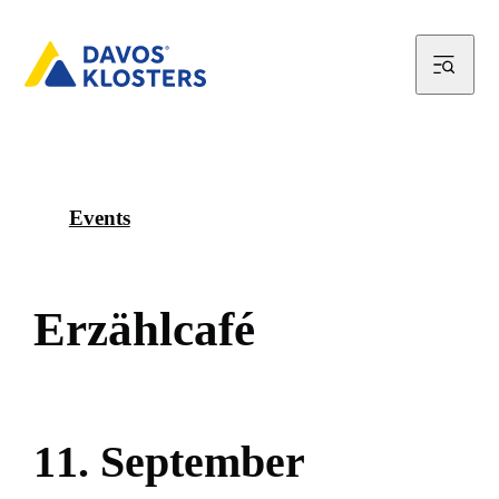
Events
E
r
z
ä
h
l
c
a
f
é
1
1
.
S
e
p
t
e
m
b
e
r