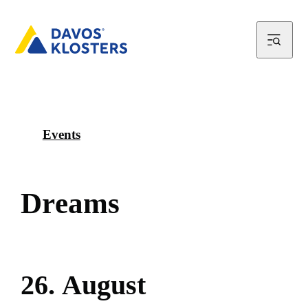
Events
D
r
e
a
m
s
2
6
.
A
u
g
u
s
t