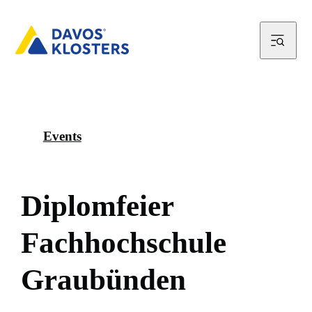
Events
D
i
p
l
o
m
f
e
i
e
r
F
a
c
h
h
o
c
h
s
c
h
u
l
e
G
r
a
u
b
ü
n
d
e
n