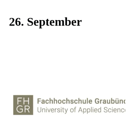
2
6
.
S
e
p
t
e
m
b
e
r