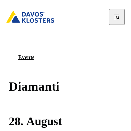
Events
D
i
a
m
a
n
t
i
2
8
.
A
u
g
u
s
t