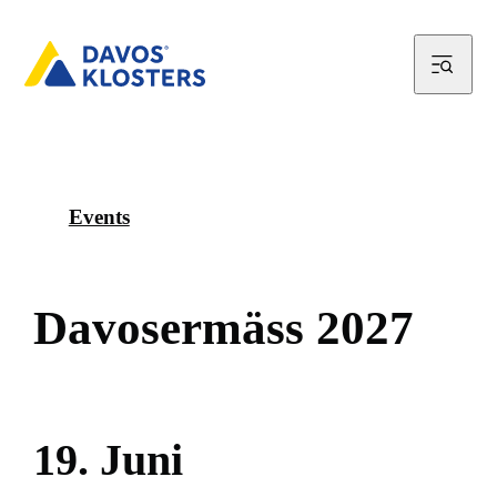
Events
D
a
v
o
s
e
r
m
ä
s
s
2
0
2
7
1
9
.
J
u
n
i