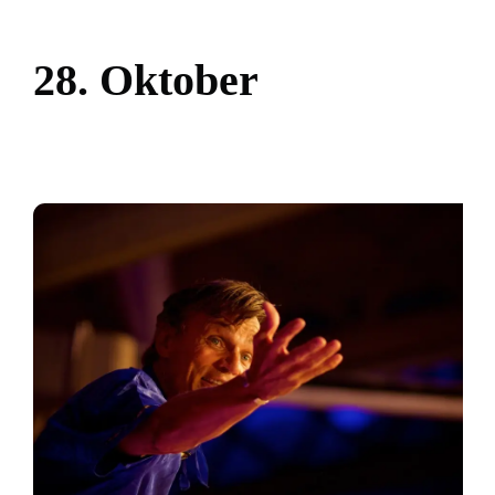
2
8
.
O
k
t
o
b
e
r