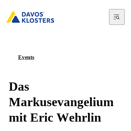
Events
D
a
s
M
a
r
k
u
s
e
v
a
n
g
e
l
i
u
m
m
i
t
E
r
i
c
W
e
h
r
l
i
n