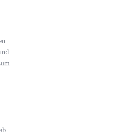
en
rund
 zum
ab