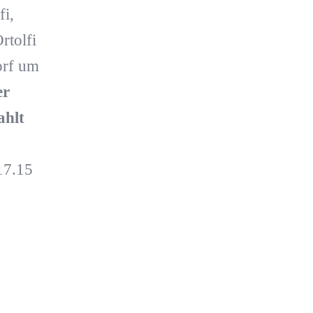
fi,
rtolfi
orf um
er
ahlt
17.15