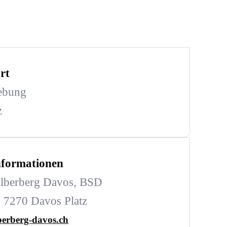
rt
ebung
z
Informationen
ilberberg Davos, BSD
, 7270 Davos Platz
berberg-davos.ch