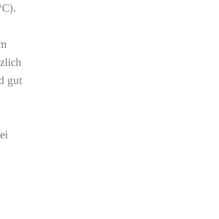
°C).
em
zlich
d gut
ei