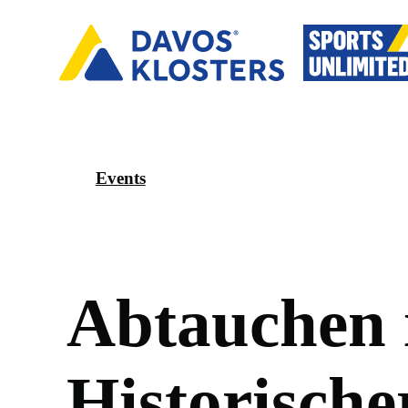
Events
A
b
t
a
u
c
h
e
n
H
i
s
t
o
r
i
s
c
h
e