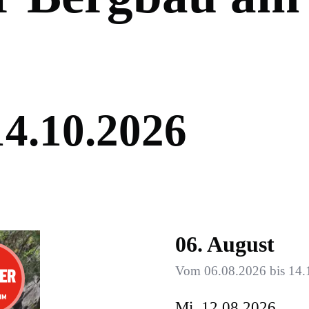
1
4
.
1
0
.
2
0
2
6
06. August
Vom 06.08.2026 bis 14.1
Mi, 12.08.2026