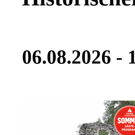
0
6
.
0
8
.
2
0
2
6
-