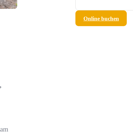
Online buchen
,
 am