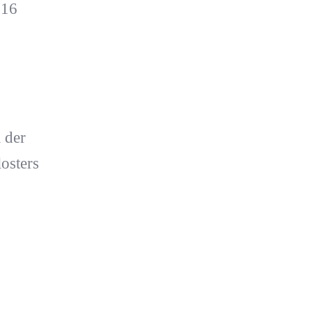
 16
 der
osters