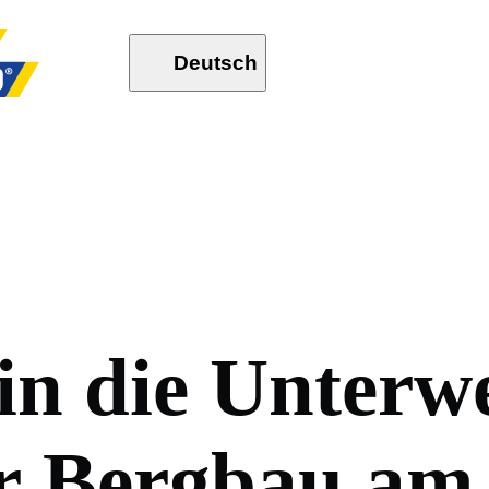
Deutsch
i
n
d
i
e
U
n
t
e
r
w
r
B
e
r
g
b
a
u
a
m