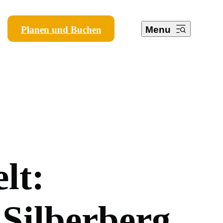
Planen und Buchen
Menu
e
l
t
:
S
i
l
b
e
r
b
e
r
g