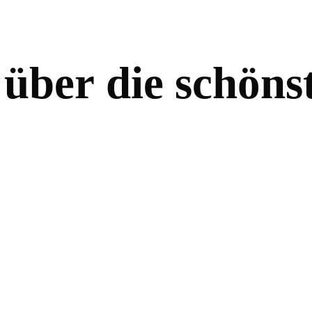
ü
b
e
r
d
i
e
s
c
h
ö
n
s