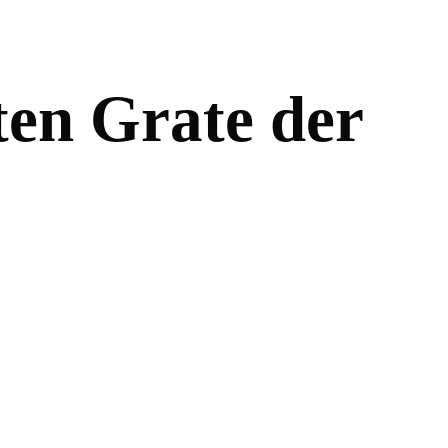
t
e
n
G
r
a
t
e
d
e
r