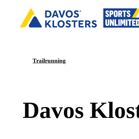
Trailrunning
D
a
v
o
s
K
l
o
s