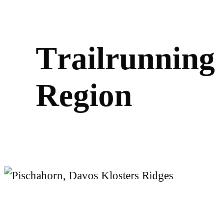
T
r
a
i
l
r
u
n
n
i
n
g
R
e
g
i
o
n