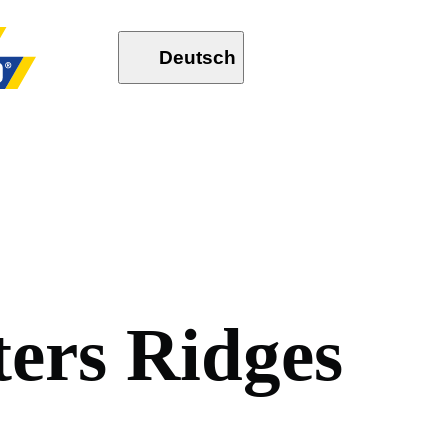
Deutsch
t
e
r
s
R
i
d
g
e
s