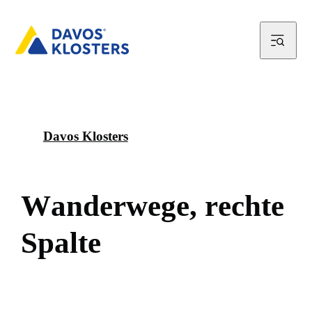
Davos Klosters
W
a
n
d
e
r
w
e
g
e
,
r
e
c
h
t
e
S
p
a
l
t
e