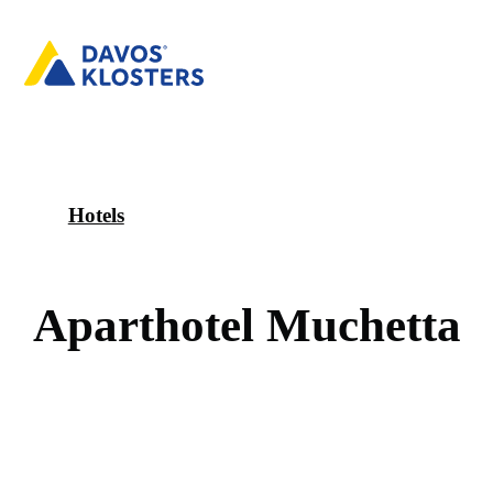
Hotels
A
p
a
r
t
h
o
t
e
l
M
u
c
h
e
t
t
a