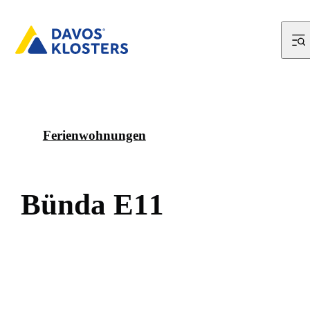
Ferienwohnungen
B
ü
n
d
a
E
1
1