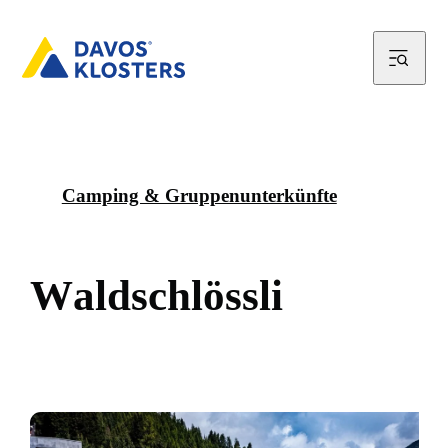
Camping & Gruppenunterkünfte
W
a
l
d
s
c
h
l
ö
s
s
l
i