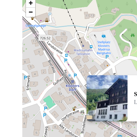
+
−
S
L