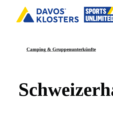
Camping & Gruppenunterkünfte
S
c
h
w
e
i
z
e
r
h