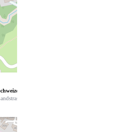
chweizerhaus
andstrasse 23, 7252 Klosters Dorf