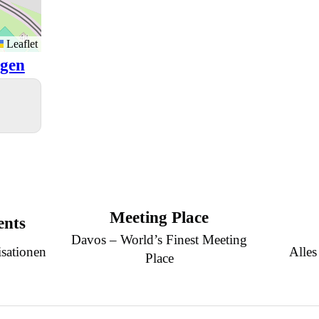
Leaflet
igen
Meeting Place
ents
Davos – World’s Finest Meeting
sationen
Alles
Place