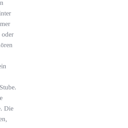
en
inter
mmer
 oder
hören
ein
 Stube.
e
. Die
en,