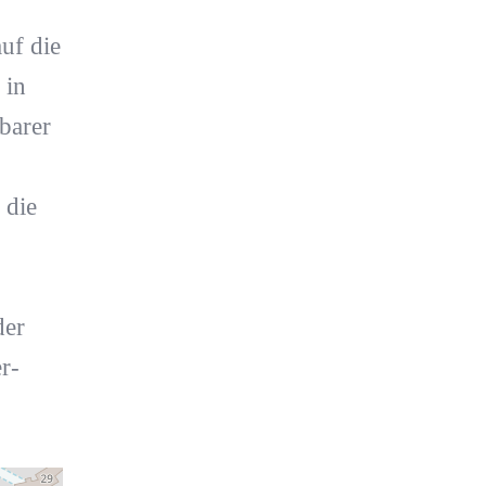
uf die
 in
barer
 die
der
r-