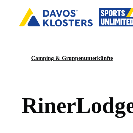
Camping & Gruppenunterkünfte
R
i
n
e
r
L
o
d
g