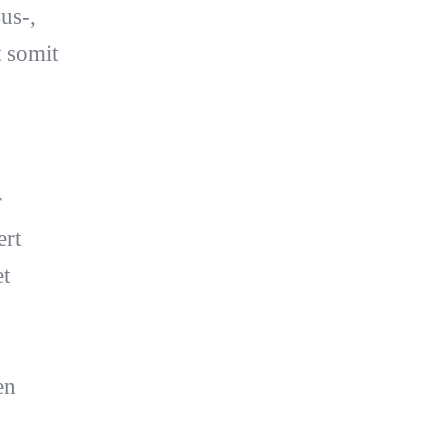
us-,
 somit
r
ert
t
en