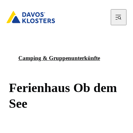
Camping & Gruppenunterkünfte
F
e
r
i
e
n
h
a
u
s
O
b
d
e
m
S
e
e