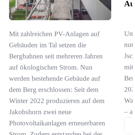
Au
Um 
Mit zahlreichen PV-Anlagen auf
nut
Gebäuden im Tal setzen die
Jsc
Bergbahnen seit mehreren Jahren
mit
auf ökologischen Strom. Nun
Ber
werden bestehende Gebäude auf
202
dem Berg erschlossen: Seit dem
Was
Winter 2022 produzieren auf dem
– a
Jakobshorn zwei neue
Photovoltaikanlagen erneuerbaren
Strom. Zudem entstanden bei der