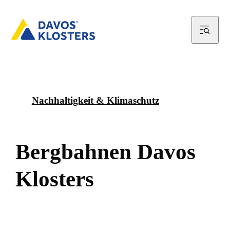
Nachhaltigkeit & Klimaschutz
B
e
r
g
b
a
h
n
e
n
D
a
v
o
s
K
l
o
s
t
e
r
s