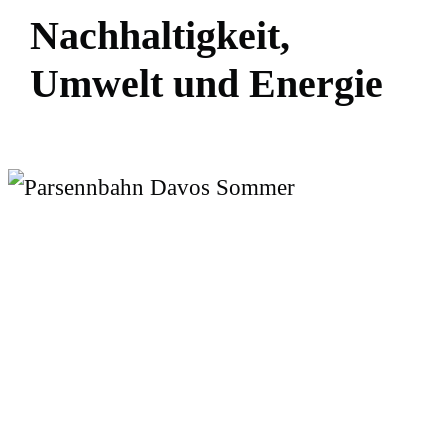
N
a
c
h
h
a
l
t
i
g
k
e
i
t
,
U
m
w
e
l
t
u
n
d
E
n
e
r
g
i
e