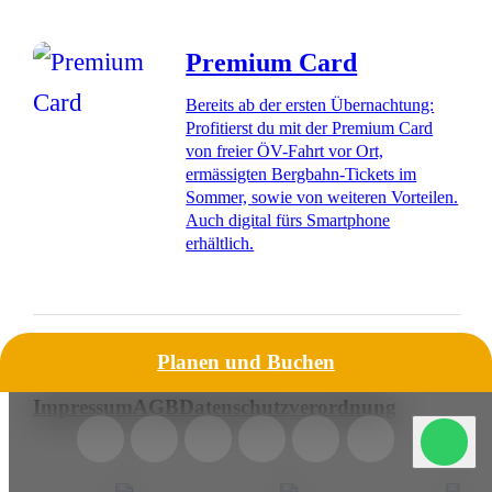
Premium Card
Bereits ab der ersten Übernachtung:
Profitierst du mit der Premium Card
von freier ÖV-Fahrt vor Ort,
ermässigten Bergbahn-Tickets im
Sommer, sowie von weiteren Vorteilen.
Auch digital fürs Smartphone
erhältlich.
Planen und Buchen
Livehelp
von 8 bis 17:30 Uhr
Impressum
AGB
Datenschutzverordnung