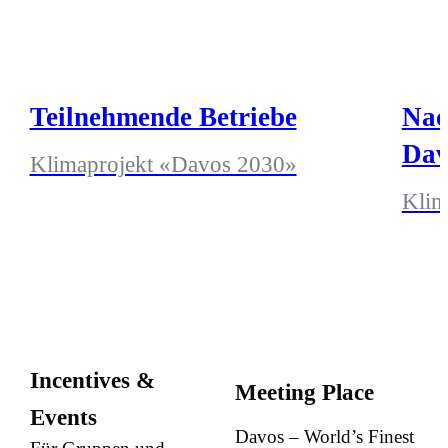
Teilnehmende Betriebe
Nac
Dav
Klimaprojekt «Davos 2030»
Klim
Incentives &
Meeting Place
Events
Davos – World’s Finest