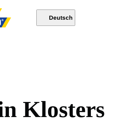
Deutsch
i
n
K
l
o
s
t
e
r
s