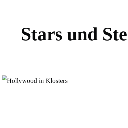
S
t
a
r
s
u
n
d
S
t
e