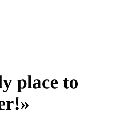
y place to
er!»