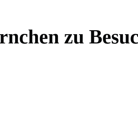
r
n
c
h
e
n
z
u
B
e
s
u