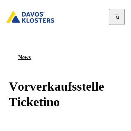
News
V
o
r
v
e
r
k
a
u
f
s
s
t
e
l
l
e
T
i
c
k
e
t
i
n
o