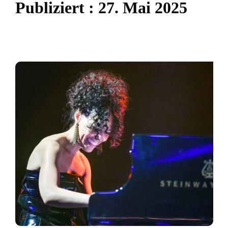
P
u
b
l
i
z
i
e
r
t
:
2
7
.
M
a
i
2
0
2
5