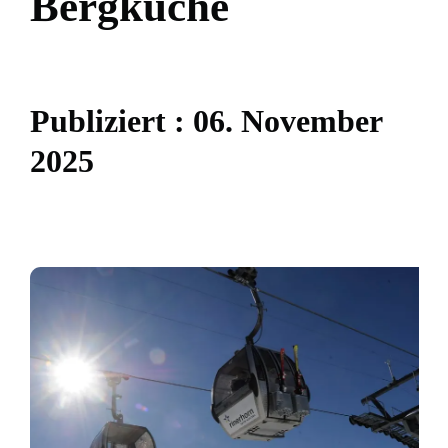
B
e
r
g
k
ü
c
h
e
P
u
b
l
i
z
i
e
r
t
:
0
6
.
N
o
v
e
m
b
e
r
2
0
2
5