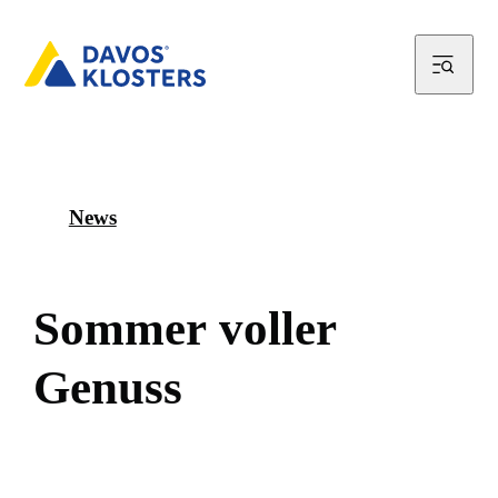
News
S
o
m
m
e
r
v
o
l
l
e
r
G
e
n
u
s
s