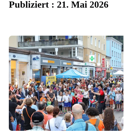
P
u
b
l
i
z
i
e
r
t
:
2
1
.
M
a
i
2
0
2
6