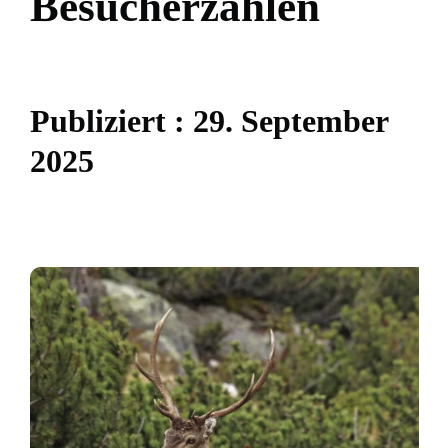
B
e
s
u
c
h
e
r
z
a
h
l
e
n
P
u
b
l
i
z
i
e
r
t
:
2
9
.
S
e
p
t
e
m
b
e
r
2
0
2
5