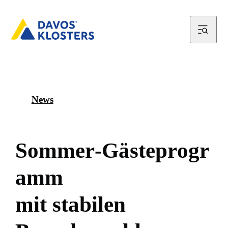
News
S
o
m
m
e
r
-
G
ä
s
t
e
p
r
o
g
r
a
m
m
m
i
t
s
t
a
b
i
l
e
n