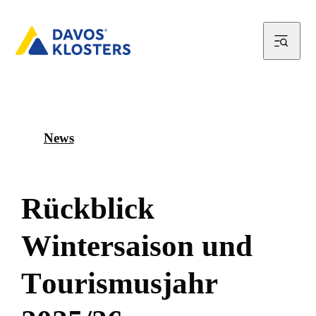
News
R
ü
c
k
b
l
i
c
k
W
i
n
t
e
r
s
a
i
s
o
n
u
n
d
T
o
u
r
i
s
m
u
s
j
a
h
r