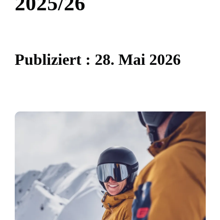
2
0
2
5
/
2
6
P
u
b
l
i
z
i
e
r
t
:
2
8
.
M
a
i
2
0
2
6