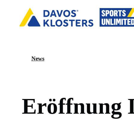
News
E
r
ö
f
f
n
u
n
g