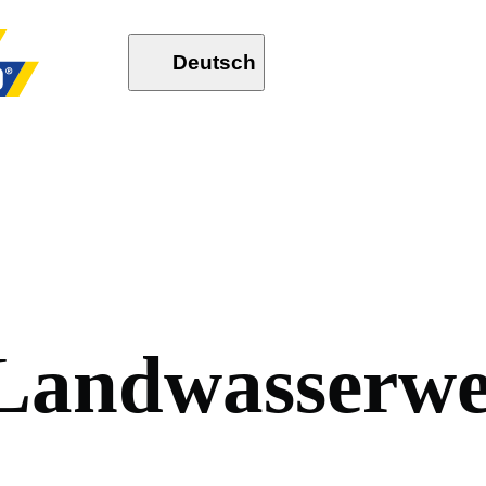
Deutsch
L
a
n
d
w
a
s
s
e
r
w