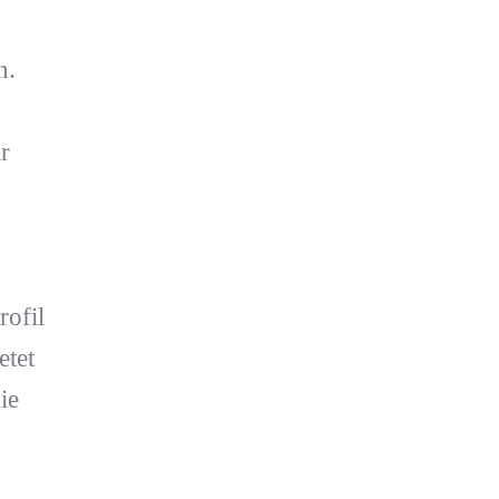
n.
r
rofil
etet
ie