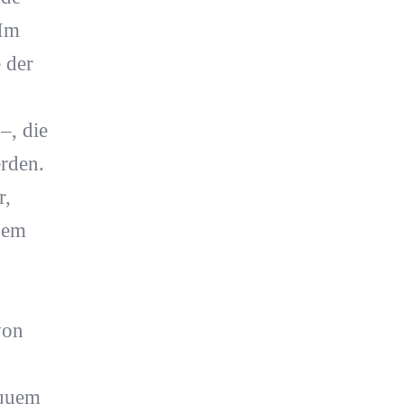
 Im
 der
, die
erden.
r,
nem
von
equem