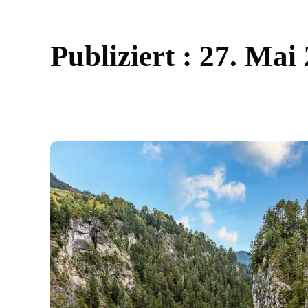
P
u
b
l
i
z
i
e
r
t
:
2
7
.
M
a
i