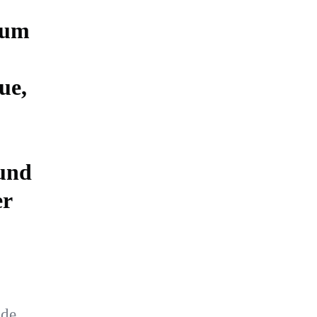
 um
ue,
 und
er
nde