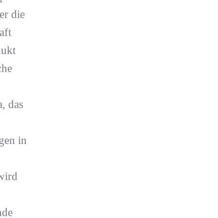
er die
aft
dukt
che
, das
gen in
wird
nde