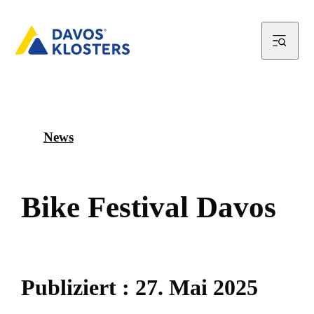
News
B
i
k
e
F
e
s
t
i
v
a
l
D
a
v
o
s
P
u
b
l
i
z
i
e
r
t
:
2
7
.
M
a
i
2
0
2
5