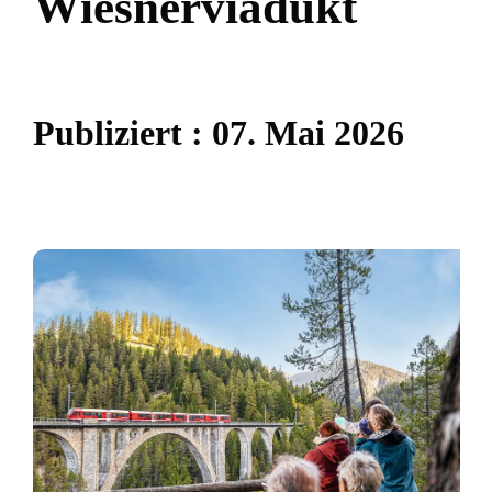
W
i
e
s
n
e
r
v
i
a
d
u
k
t
P
u
b
l
i
z
i
e
r
t
:
0
7
.
M
a
i
2
0
2
6