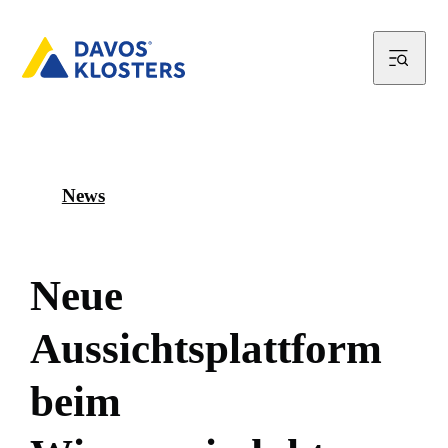
News
N
e
u
e
A
u
s
s
i
c
h
t
s
p
l
a
t
t
f
o
r
m
b
e
i
m