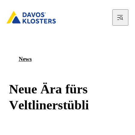
News
N
e
u
e
Ä
r
a
f
ü
r
s
V
e
l
t
l
i
n
e
r
s
t
ü
b
l
i