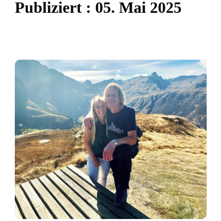
P
u
b
l
i
z
i
e
r
t
:
0
5
.
M
a
i
2
0
2
5