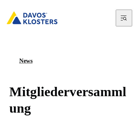
News
M
i
t
g
l
i
e
d
e
r
v
e
r
s
a
m
m
l
u
n
g