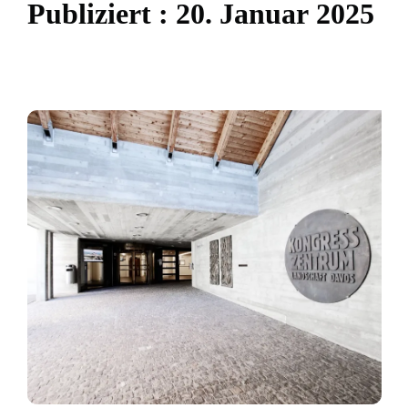
P
u
b
l
i
z
i
e
r
t
:
2
0
.
J
a
n
u
a
r
2
0
2
5