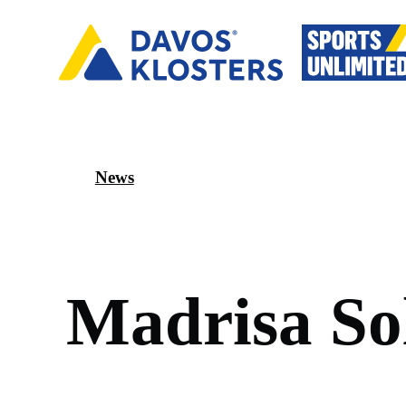
News
M
a
d
r
i
s
a
S
o