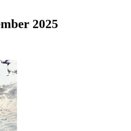
e
m
b
e
r
2
0
2
5