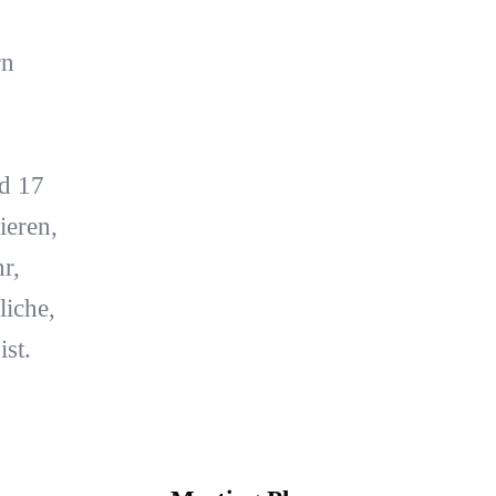
rn
d 17
ieren,
r,
liche,
st.