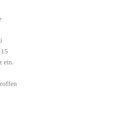
e
i
 15
 ein.
roffen