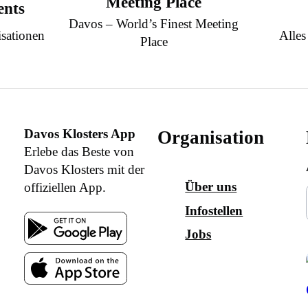
Meeting Place
ents
Davos – World’s Finest Meeting
sationen
Alles
Place
Davos Klosters App
Organisation
Erlebe das Beste von
Davos Klosters mit der
Über uns
offiziellen App.
Infostellen
Jobs