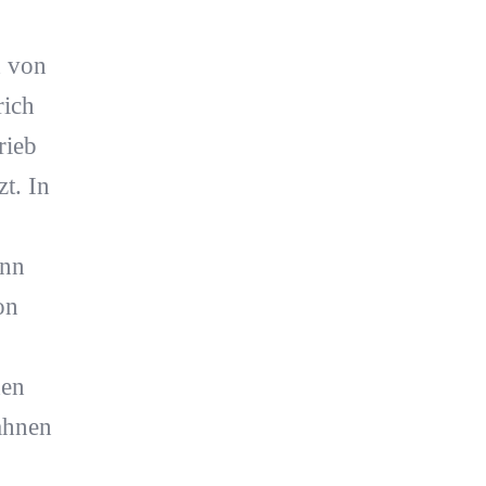
d von
rich
rieb
t. In
ann
on
den
ahnen