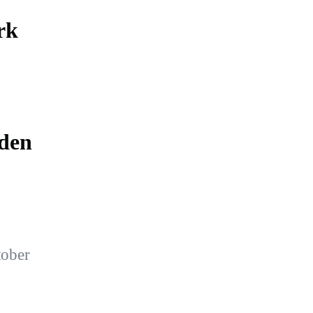
rk
 den
tober