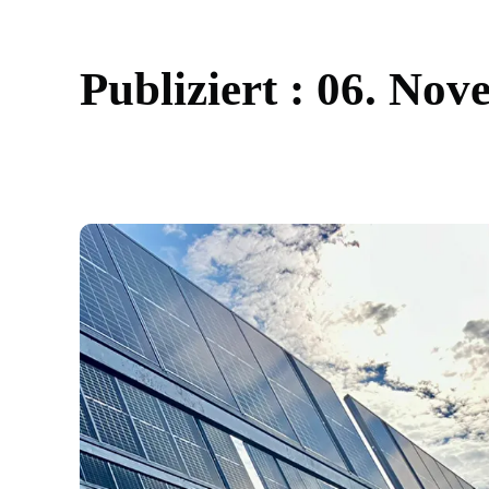
P
u
b
l
i
z
i
e
r
t
:
0
6
.
N
o
v