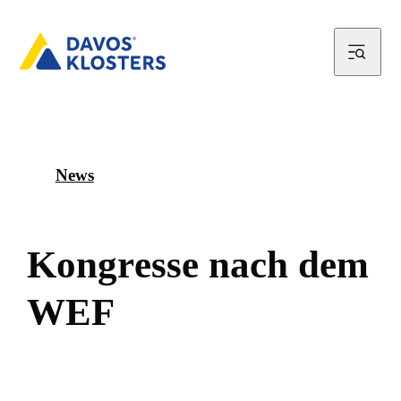
News
K
o
n
g
r
e
s
s
e
n
a
c
h
d
e
m
W
E
F