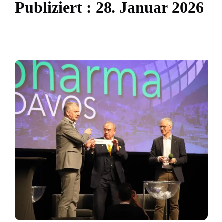
P
u
b
l
i
z
i
e
r
t
:
2
8
.
J
a
n
u
a
r
2
0
2
6