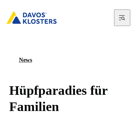
News
H
ü
p
f
p
a
r
a
d
i
e
s
f
ü
r
F
a
m
i
l
i
e
n