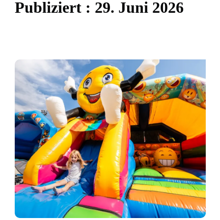
P
u
b
l
i
z
i
e
r
t
:
2
9
.
J
u
n
i
2
0
2
6