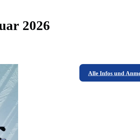
u
a
r
2
0
2
6
Alle Infos und Anm