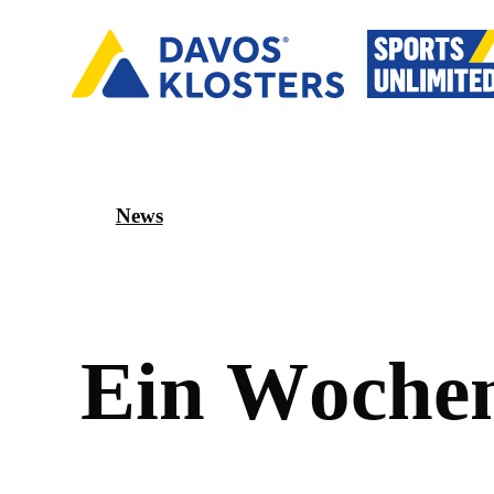
News
E
i
n
W
o
c
h
e