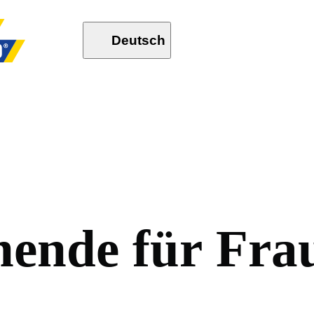
Deutsch
n
e
n
d
e
f
ü
r
F
r
a