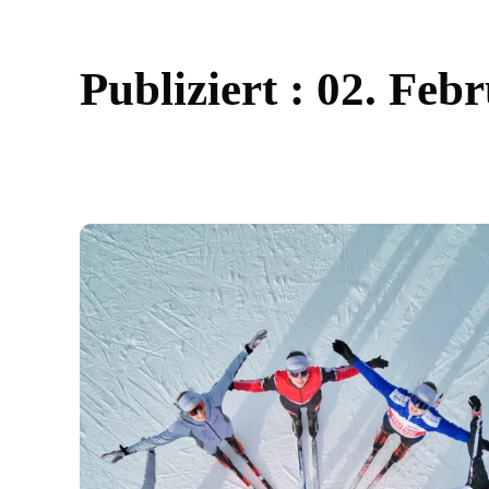
P
u
b
l
i
z
i
e
r
t
:
0
2
.
F
e
b
r