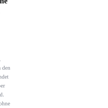
ine
m
,
m den
ndet
ber
d.
 ohne