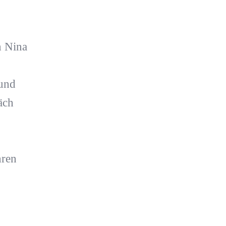
n Nina
 und
äch
hren