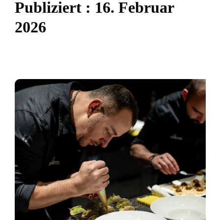
P
u
b
l
i
z
i
e
r
t
:
1
6
.
F
e
b
r
u
a
r
2
0
2
6