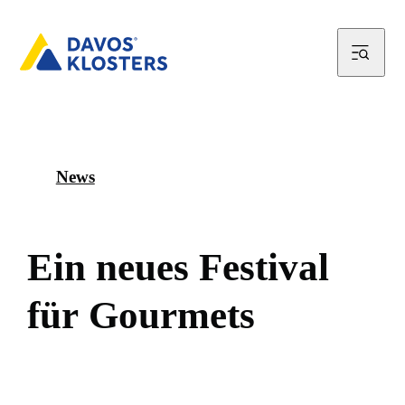
News
E
i
n
n
e
u
e
s
F
e
s
t
i
v
a
l
f
ü
r
G
o
u
r
m
e
t
s