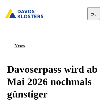
News
D
a
v
o
s
e
r
p
a
s
s
w
i
r
d
a
b
M
a
i
2
0
2
6
n
o
c
h
m
a
l
s
g
ü
n
s
t
i
g
e
r