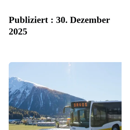
P
u
b
l
i
z
i
e
r
t
:
3
0
.
D
e
z
e
m
b
e
r
2
0
2
5