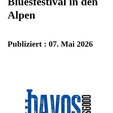
B
l
u
e
s
f
e
s
t
i
v
a
l
i
n
d
e
n
A
l
p
e
n
P
u
b
l
i
z
i
e
r
t
:
0
7
.
M
a
i
2
0
2
6