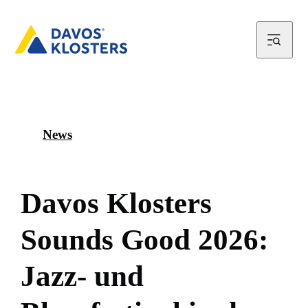
News
D
a
v
o
s
K
l
o
s
t
e
r
s
S
o
u
n
d
s
G
o
o
d
2
0
2
6
:
J
a
z
z
-
u
n
d