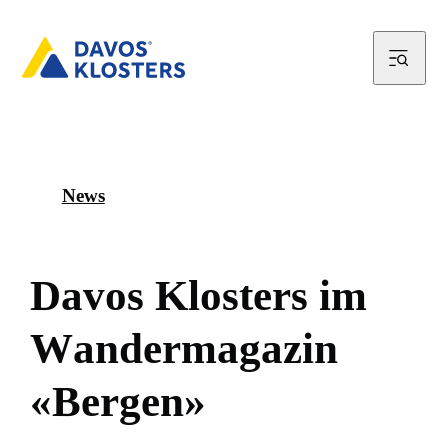
News
D
a
v
o
s
K
l
o
s
t
e
r
s
i
m
W
a
n
d
e
r
m
a
g
a
z
i
n
«
B
e
r
g
e
n
»