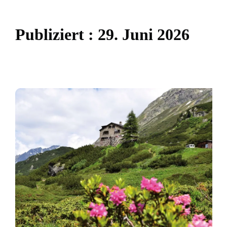
P
u
b
l
i
z
i
e
r
t
:
2
9
.
J
u
n
i
2
0
2
6