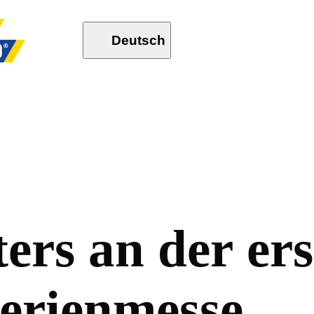
Deutsch
t
e
r
s
a
n
d
e
r
e
r
s
e
r
i
e
n
m
e
s
s
e