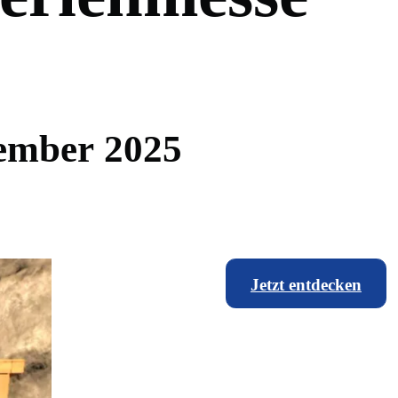
e
m
b
e
r
2
0
2
5
Jetzt entdecken