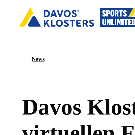
News
D
a
v
o
s
K
l
o
s
v
i
r
t
u
e
l
l
e
n
F