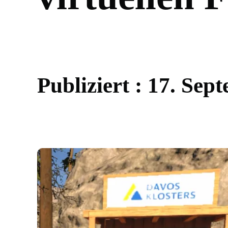
P
u
b
l
i
z
i
e
r
t
:
1
7
.
S
e
p
t