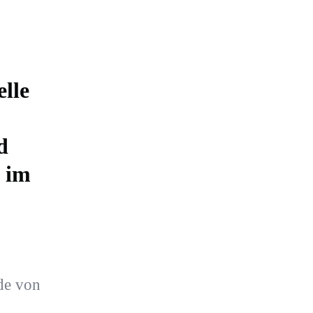
elle
d
s im
de von