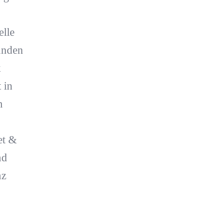
elle
ünden
k
 in
n
et &
nd
nz