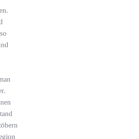
en.
d
 so
und
 man
r.
onen
Stand
töbern
egion