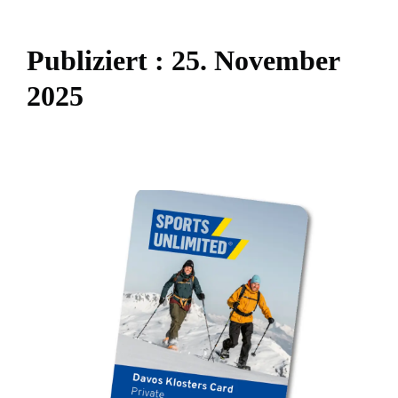
P
u
b
l
i
z
i
e
r
t
:
2
5
.
N
o
v
e
m
b
e
r
2
0
2
5