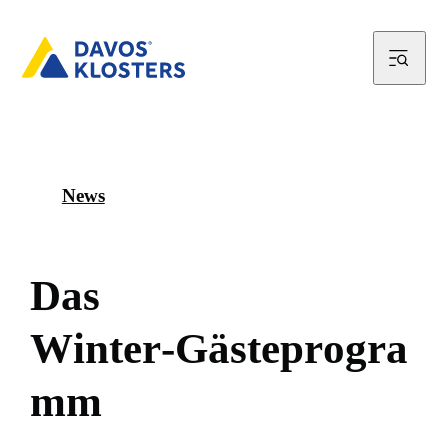
News
D
a
s
W
i
n
t
e
r
-
G
ä
s
t
e
p
r
o
g
r
a
m
m