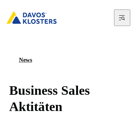
News
B
u
s
i
n
e
s
s
S
a
l
e
s
A
k
t
i
t
ä
t
e
n