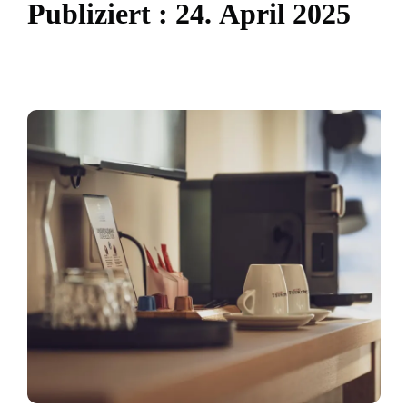
P
u
b
l
i
z
i
e
r
t
:
2
4
.
A
p
r
i
l
2
0
2
5