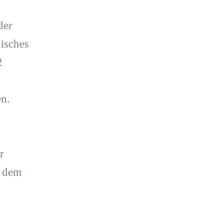
der
isches
2
en.
r
d dem