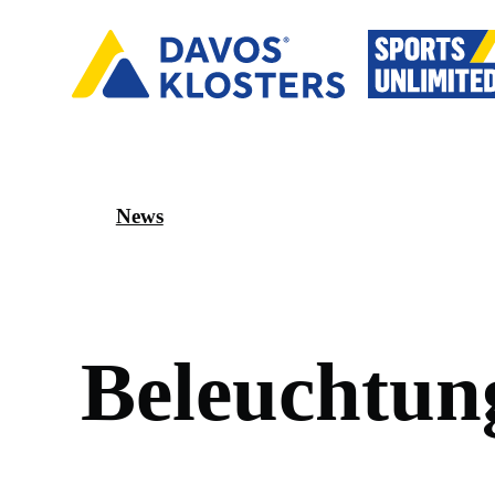
News
B
e
l
e
u
c
h
t
u
n