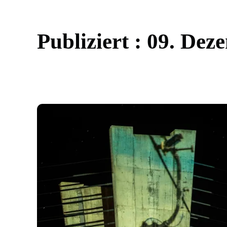
P
u
b
l
i
z
i
e
r
t
:
0
9
.
D
e
z
e