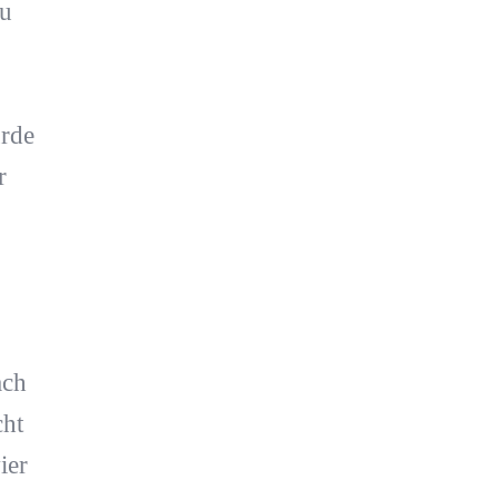
au
rde
r
ach
cht
ier