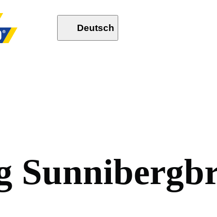
Deutsch
g
S
u
n
n
i
b
e
r
g
b