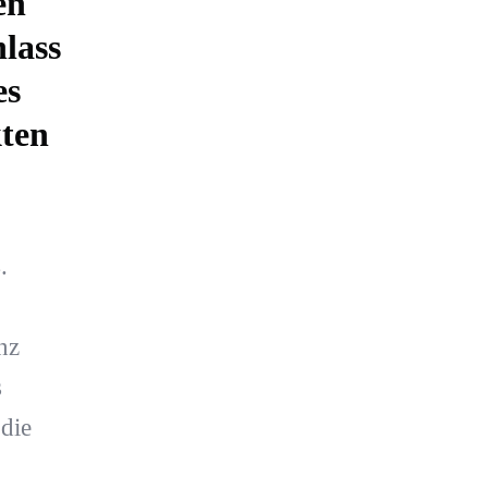
en
lass
es
kten
.
nz
s
die