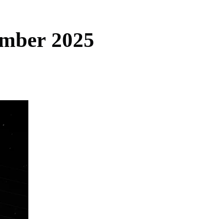
m
b
e
r
2
0
2
5