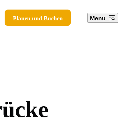
Planen und Buchen
Menu
r
ü
c
k
e