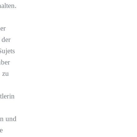
alten.
der
 der
ujets
über
 zu
lerin
en und
e