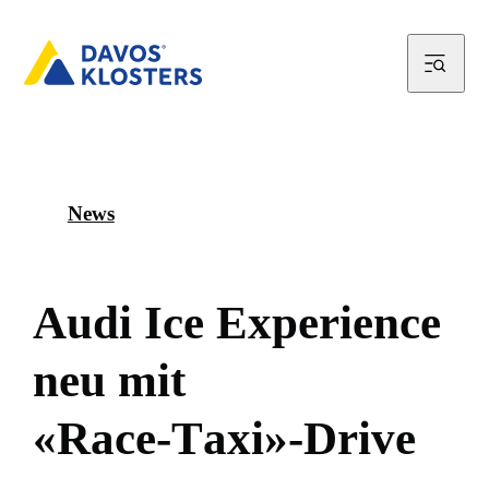
News
A
u
d
i
I
c
e
E
x
p
e
r
i
e
n
c
e
n
e
u
m
i
t
«
R
a
c
e
-
T
a
x
i
»
-
D
r
i
v
e