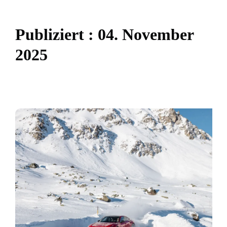
P
u
b
l
i
z
i
e
r
t
:
0
4
.
N
o
v
e
m
b
e
r
2
0
2
5