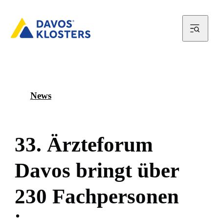
News
3
3
.
Ä
r
z
t
e
f
o
r
u
m
D
a
v
o
s
b
r
i
n
g
t
ü
b
e
r
2
3
0
F
a
c
h
p
e
r
s
o
n
e
n