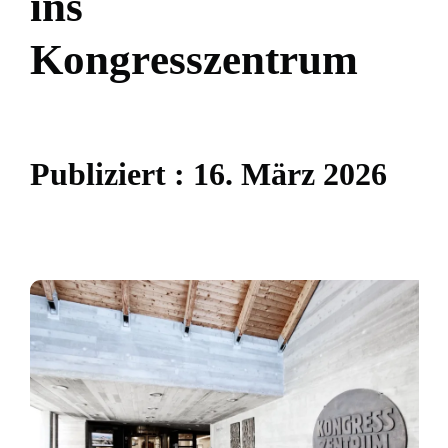
i
n
s
K
o
n
g
r
e
s
s
z
e
n
t
r
u
m
P
u
b
l
i
z
i
e
r
t
:
1
6
.
M
ä
r
z
2
0
2
6