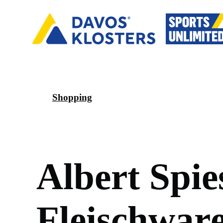
Shopping
A
l
b
e
r
t
S
p
i
e
F
l
e
i
s
c
h
w
a
r