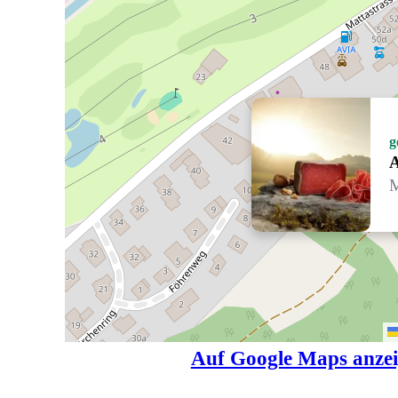
g
A
M
Auf Google Maps anze