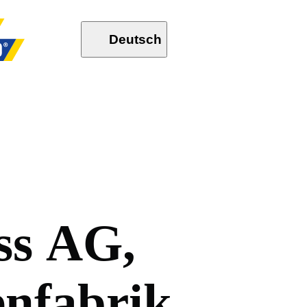
Deutsch
s
s
A
G
,
e
n
f
a
b
r
i
k