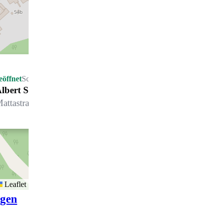
eöffnet
Schliesst um 16.00 Uhr
lbert Spiess AG, Fleischwarenfabrik
attastrasse 46, 7270 Davos Platz
Leaflet
igen