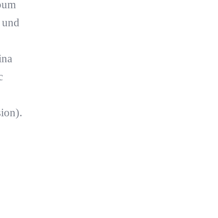
lbum
 und
ina
c
ion).