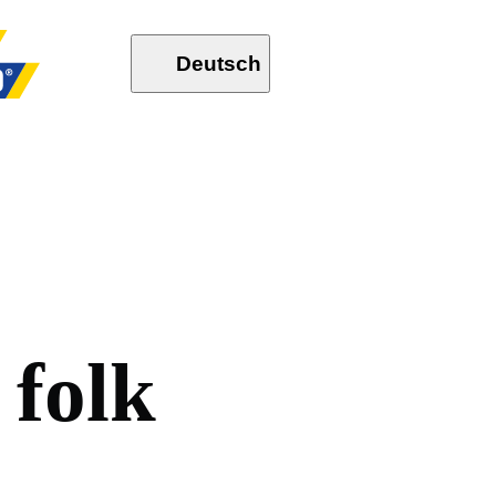
Deutsch
f
o
l
k