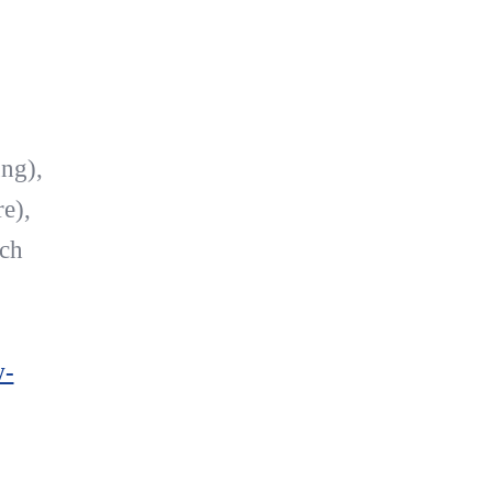
ng),
e),
ach
w-