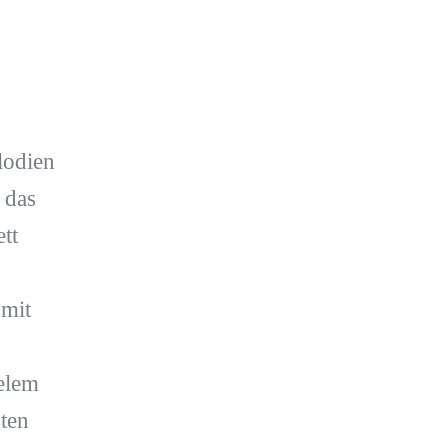
lodien
 das
tt
 mit
elem
ten