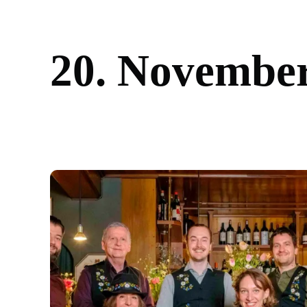
2
0
.
N
o
v
e
m
b
e