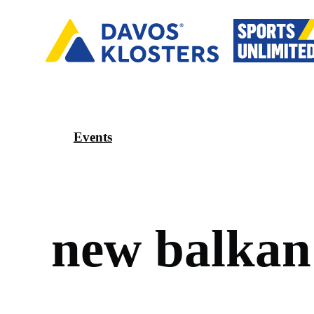
Events
n
e
w
b
a
l
k
a
n