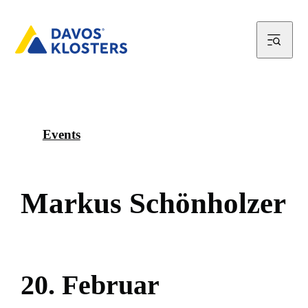
Events
M
a
r
k
u
s
S
c
h
ö
n
h
o
l
z
e
r
2
0
.
F
e
b
r
u
a
r