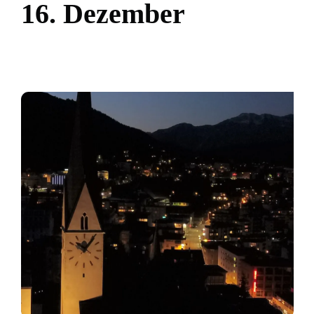
1
6
.
D
e
z
e
m
b
e
r