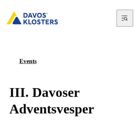
Events
I
I
I
.
D
a
v
o
s
e
r
A
d
v
e
n
t
s
v
e
s
p
e
r