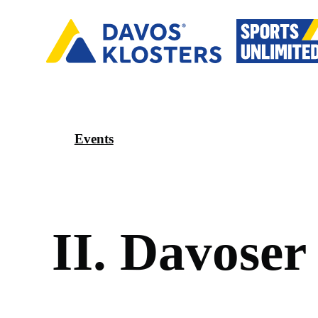
Events
I
I
.
D
a
v
o
s
e
r