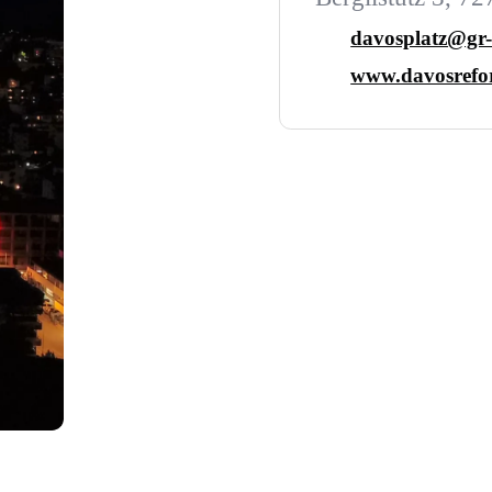
davosplatz@gr-
www.davosrefor