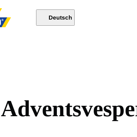
Deutsch
A
d
v
e
n
t
s
v
e
s
p
e