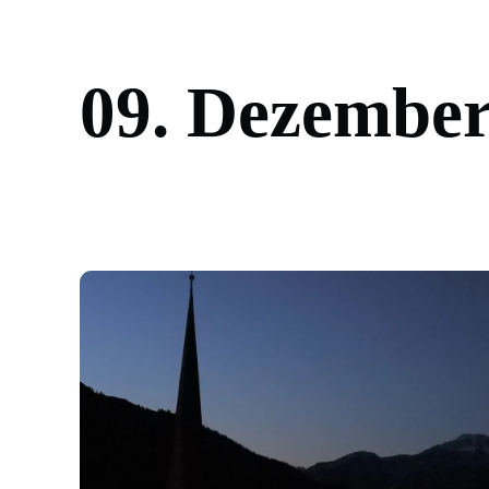
0
9
.
D
e
z
e
m
b
e